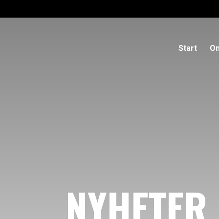
Start
Om
NYHETER