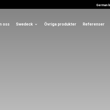
German b
 oss
Swedeck
Övriga produkter
Referenser