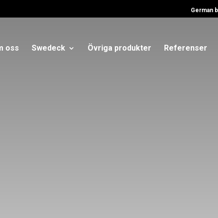
German b
 oss
Swedeck
Övriga produkter
Referenser