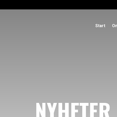
Start
Om
NYHETER